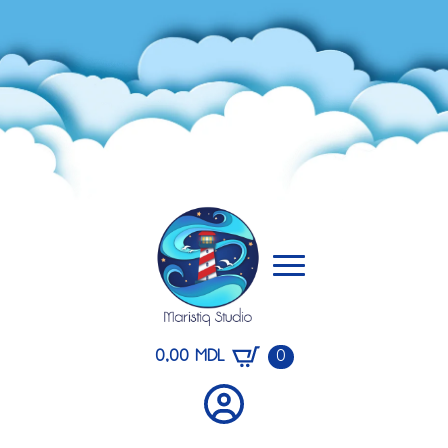
0,00
MDL
0