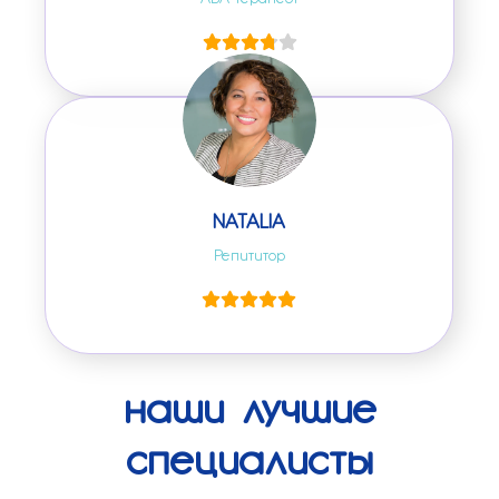
SOFIA
ABA-терапевт
NATALIA
Репититор
наши лучшие