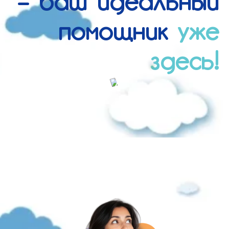
– ваш идеальный
помощник
уже
здесь!