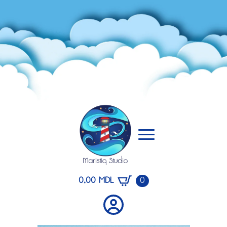
0,00
MDL
0