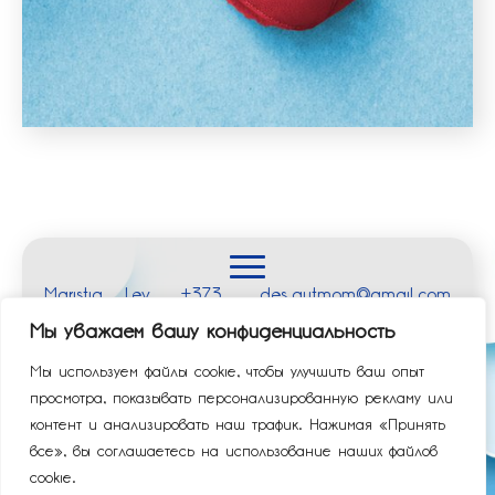
Maristiq
Lev
+373
des.autmom@gmail.com
Studio
Tolstoi,
(69) 800-
Мы уважаем вашу конфиденциальность
S.R.L.
63
437
Политика
Условия и
Мы используем файлы cookie, чтобы улучшить ваш опыт
конфиденциальности
положения
просмотра, показывать персонализированную рекламу или
контент и анализировать наш трафик. Нажимая «Принять
все», вы соглашаетесь на использование наших файлов
cookie.