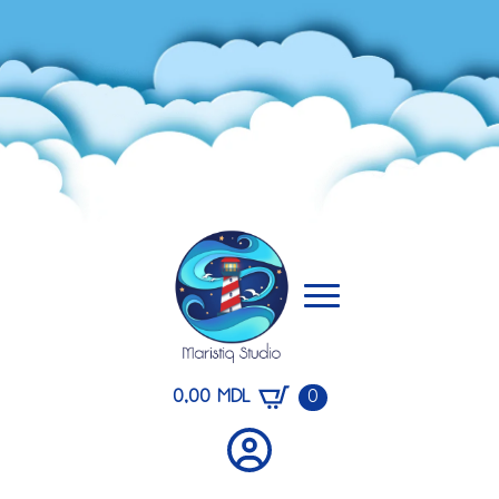
0,00
MDL
0